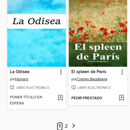
La Odisea
El spleen de París
por
Homero
por
Charles Baudelaire
LIBRO ELECTRÓNICO
LIBRO ELECTRÓNICO
PONER TÍTULO EN
PEDIR PRESTADO
ESPERA
1
2