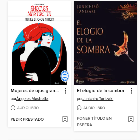
Mujeres de ojos grandes
El elogio de la sombra
por
Ángeles Mastretta
por
Junichiro Tanizaki
AUDIOLIBRO
AUDIOLIBRO
PONER TÍTULO EN
PEDIR PRESTADO
ESPERA