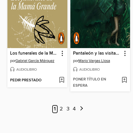
Los funerales de la Mamá Grande
Pantaleón y las visitadoras
por
Gabriel García Márquez
por
Mario Vargas Llosa
AUDIOLIBRO
AUDIOLIBRO
PONER TÍTULO EN
PEDIR PRESTADO
ESPERA
1
2
3
4