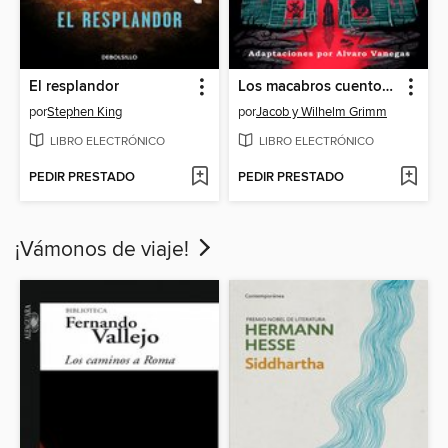
El resplandor
Los macabros cuentos de los hermanos Grimm
por
Stephen King
por
Jacob y Wilhelm Grimm
LIBRO ELECTRÓNICO
LIBRO ELECTRÓNICO
PEDIR PRESTADO
PEDIR PRESTADO
¡Vámonos de viaje!