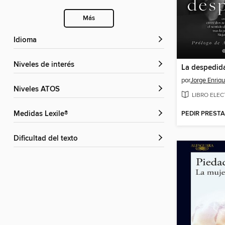
Más
Idioma
Niveles de interés
La despedid
por
Jorge Enriqu
Niveles ATOS
LIBRO ELE
PEDIR PREST
Medidas Lexile®
Dificultad del texto