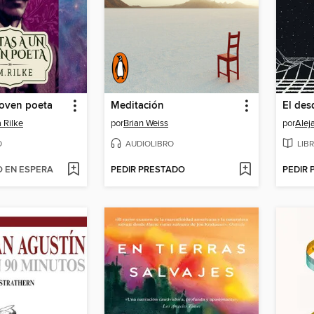
joven poeta
Meditación
El des
 Rilke
por
Brian Weiss
por
Alej
O
AUDIOLIBRO
LIB
O EN ESPERA
PEDIR PRESTADO
PEDIR