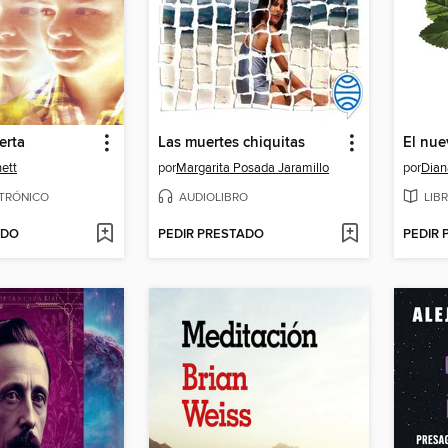
erta
Las muertes chiquitas
ett
por
Margarita Posada Jaramillo
por
Dian
CTRÓNICO
AUDIOLIBRO
LIB
ADO
PEDIR PRESTADO
PEDIR