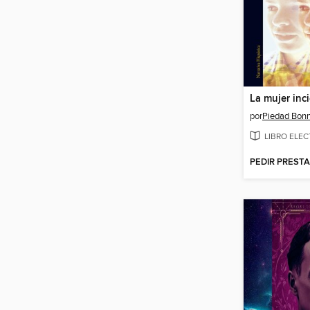
La mujer inci
por
Piedad Bonn
LIBRO ELE
PEDIR PREST