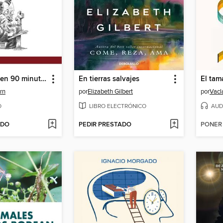
San Agustín en 90 minutos
En tierras salvajes
El tam
rn
por
Elizabeth Gilbert
por
Vacl
O
LIBRO ELECTRÓNICO
AUD
ADO
PEDIR PRESTADO
PONER 