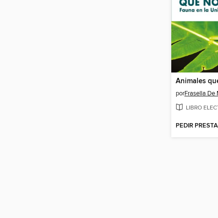
Animales qu
por
Frasella De
LIBRO ELE
PEDIR PREST