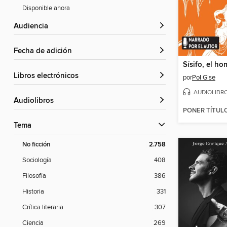
Disponible ahora
Audiencia
Fecha de adición
libros electrónicos
por
Pol Gise
AUDIOLIBR
Audiolibros
PONER TÍTUL
Tema
No ficción
2.758
Sociología
408
Filosofía
386
Historia
331
Crítica literaria
307
Ciencia
269