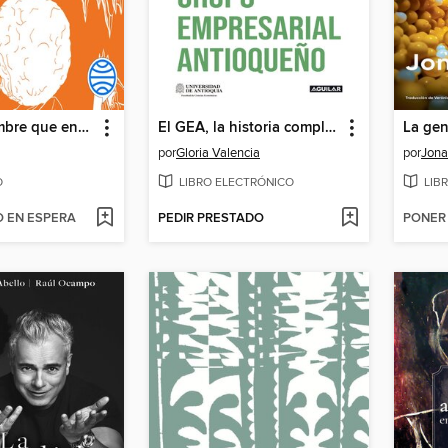
Sísifo, el hombre que engañó a la muerte
El GEA, la historia completa del grupo empresarial antioqueño
La gen
por
Gloria Valencia
por
Jona
O
LIBRO ELECTRÓNICO
LIB
O EN ESPERA
PEDIR PRESTADO
PONER 