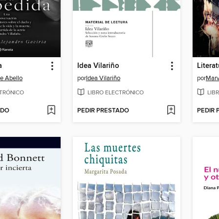
a
Idea Vilariño
e Abello
por
Idea Vilariño
por
Marv
CTRÓNICO
LIBRO ELECTRÓNICO
LIB
ADO
PEDIR PRESTADO
PEDIR