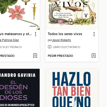
El nuevo matasanos y otros relatos
Todos los seres vivos
a Patricia Díaz
por
Jason Roberts
RO ELECTRÓNICO
LIBRO ELECTRÓNICO
 PRESTADO
PEDIR PRESTADO