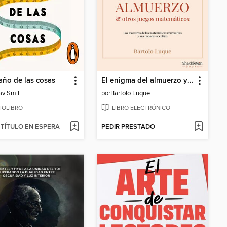
año de las cosas
El enigma del almuerzo y otros juegos matemáticos
av Smil
por
Bartolo Luque
IOLIBRO
LIBRO ELECTRÓNICO
TÍTULO EN ESPERA
PEDIR PRESTADO