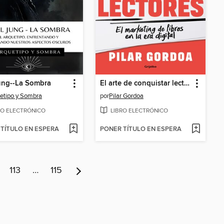
ung--La Sombra
El arte de conquistar lectores
etipo y Sombra
por
Pilar Gordoa
RO ELECTRÓNICO
LIBRO ELECTRÓNICO
TÍTULO EN ESPERA
PONER TÍTULO EN ESPERA
113
…
115