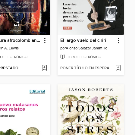
Literatura afrocolombiana en sus contextos naturales
El largo vuelo del cirirí
in A. Lewis
por
Alonso Salazar Jaramillo
RO ELECTRÓNICO
LIBRO ELECTRÓNICO
 PRESTADO
PONER TÍTULO EN ESPERA