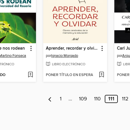
e nos rodean
Aprender, recordar y olvidar
Carl J
 Martino Fonseca
por
Ignacio Morgado
por
Arqu
CTRÓNICO
LIBRO ELECTRÓNICO
LIB
ADO
PONER TÍTULO EN ESPERA
PONER 
1
…
109
110
111
112